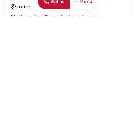
Bel nu
Menu
Joure
Medewerker Gereedschapskeuring
Technisch / bouw
Bekijk vacature
Sluiten
Schrijf je in voor onze