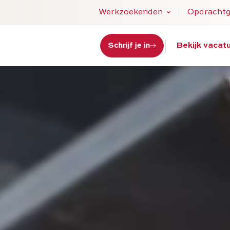
Werkzoekenden
Opdrachtg
Vacatures
Werving 
Bekijk vacat
Schrijf je in
Over ons
Uitzend
Veelgestelde vragen
Detache
Scholing
Over ons
NBBU CAO voor uitzendkrach
Certific
Instructiemap veiligheid
MVO
Contact
Voorwaa
Contact