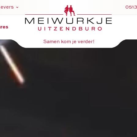
evers
0513 
& selectie
ures
en
Samen kom je verder!
ren
ten
ering
rden (NBBU)