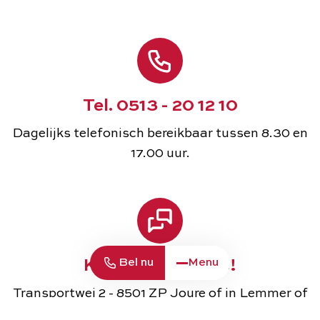
Tel. 0513 - 20 12 10
Dagelijks telefonisch bereikbaar tussen 8.30 en
17.00 uur.
Bel nu
Menu
Kom gerust langs!
Transportwei 2 - 8501 ZP Joure of in Lemmer of
Heerenveen op afspraak